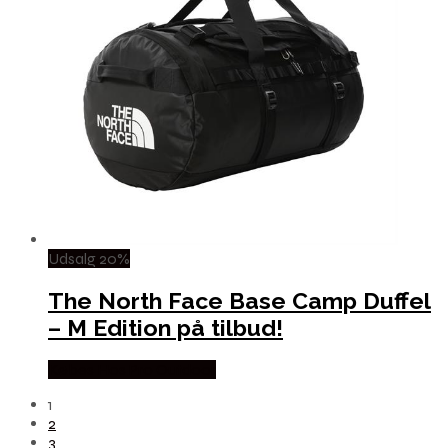
Udsalg 20%
The North Face Base Camp Duffel
– M Edition på tilbud!
Købes Hos Pro Outdoor
1
2
3