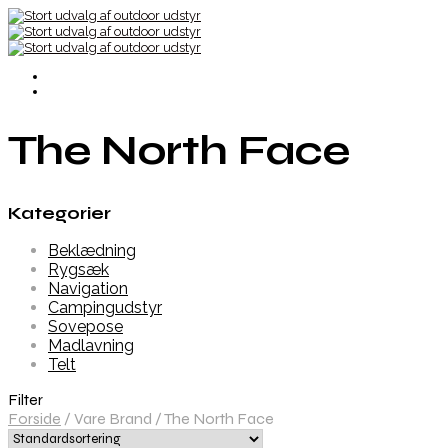
The North Face
Kategorier
Beklædning
Rygsæk
Navigation
Campingudstyr
Sovepose
Madlavning
Telt
Filter
Forside
/
Vare Brand
/
The North Face