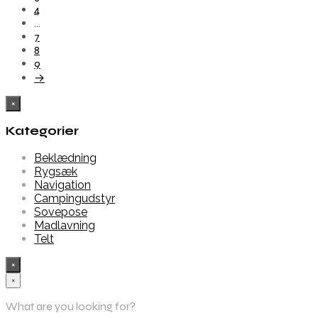
4
…
7
8
9
→
×
Kategorier
Beklædning
Rygsæk
Navigation
Campingudstyr
Sovepose
Madlavning
Telt
×
×
What are you looking for?