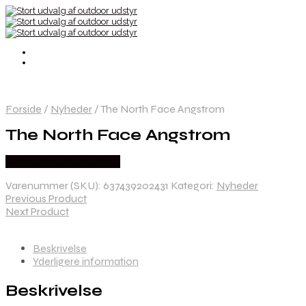
Forside
/
Nyheder
/
The North Face Angstrom
The North Face Angstrom
Købes Hos Pro Outdoor
Varenummer (SKU):
637439202431
Kategori:
Nyheder
Previous Product
Next Product
Beskrivelse
Yderligere information
Beskrivelse