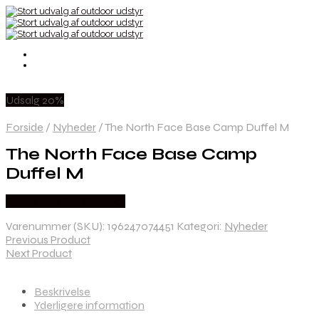
Udsalg 20%
Forside
/
Nyheder
/
The North Face Base Camp Duffel M
The North Face Base Camp
Duffel M
Købes Hos Pro Outdoor
Varenummer (SKU):
196247074451
Kategori:
Nyheder
Previous Product
Next Product
Beskrivelse
Yderligere information