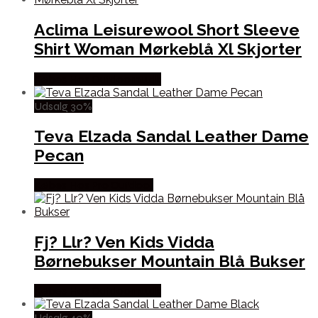
Aclima Leisurewool Short Sleeve
Shirt Woman Mørkeblå Xl Skjorter
Købes Hos Outdoornu.dk
Udsalg 30%
Teva Elzada Sandal Leather Dame
Pecan
Købes Hos Pro Outdoor
Fj? Llr? Ven Kids Vidda
Børnebukser Mountain Blå Bukser
Købes Hos Outdoornu.dk
Udsalg 40%