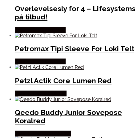
Overlevelsesly for 4 – Lifesystems
på tilbud!
Købes Hos Outmore.dk
Petromax Tipi Sleeve For Loki Telt
Købes Hos Outmore.dk
Petzl Actik Core Lumen Red
Købes Hos Pro Outdoor
Qeedo Buddy Junior Sovepose
Koralred
Købes Hos CAMP ON TOP