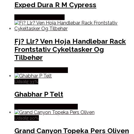
Exped Dura R M Cypress
Købes Hos Pro Outdoor
Fj? Llr? Ven Hoja Handlebar Rack
Frontstativ Cykeltasker Og
Tilbehør
Købes Hos Outdoornu.dk
Udsalg 33%
Ghabhar P Telt
Købes Hos Outdoor i Centrum
Udsalg 20%
Grand Canyon Topeka Pers Oliven