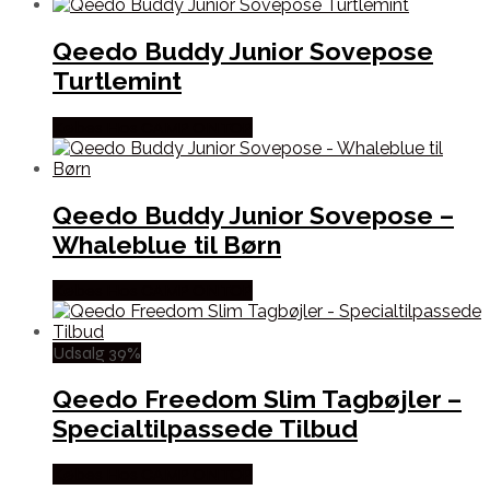
Qeedo Buddy Junior Sovepose
Turtlemint
Købes Hos CAMP ON TOP
Qeedo Buddy Junior Sovepose –
Whaleblue til Børn
Købes Hos CAMP ON TOP
Udsalg 39%
Qeedo Freedom Slim Tagbøjler –
Specialtilpassede Tilbud
Købes Hos CAMP ON TOP