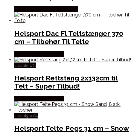
Købes Hos Outdoor i Centrum
Helsport Dac Fl Teltstænger 370
cm – Tilbehør Til Telte
Købes Hos Outmore.dk
Udsalg 9%
Helsport Rettstang 2x132cm til
Telt – Super Tilbud!
Købes Hos Outmore.dk
Udsalg 10%
Helsport Telte Pegs 31 cm – Snow