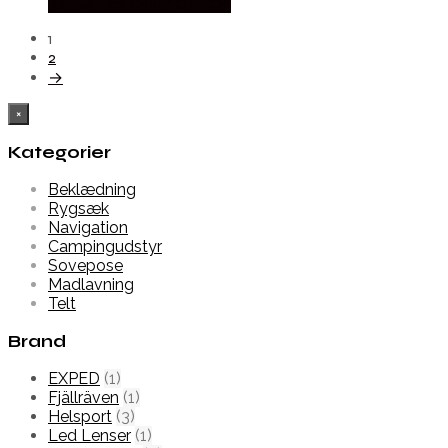
Købes Hos CAMP ON TOP
1
2
→
×
Kategorier
Beklædning
Rygsæk
Navigation
Campingudstyr
Sovepose
Madlavning
Telt
Brand
EXPED
(1)
Fjällräven
(1)
Helsport
(3)
Led Lenser
(1)