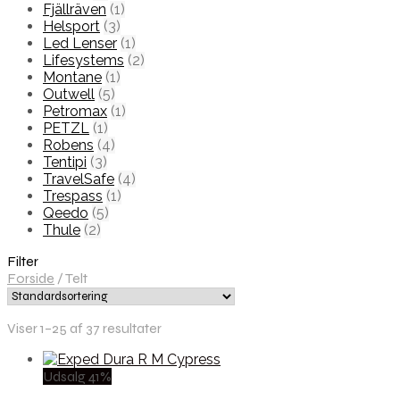
Fjällräven
(1)
Helsport
(3)
Led Lenser
(1)
Lifesystems
(2)
Montane
(1)
Outwell
(5)
Petromax
(1)
PETZL
(1)
Robens
(4)
Tentipi
(3)
TravelSafe
(4)
Trespass
(1)
Qeedo
(5)
Thule
(2)
Filter
Forside
/
Telt
Viser 1–25 af 37 resultater
Udsalg 41%