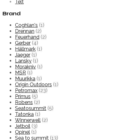
Telt
Brand
Coghlan's
(1)
Drennan
(2)
Feuerhand
(2)
Gerber
(4)
Hällmark
(1)
Jaeger
(1)
Lansky
(1)
Morakniv
(1)
MSR
(1)
Muurikka
(1)
Origin Outdoors
(1)
Petromax
(23)
Primus
(5)
Robens
(2)
Seatosummit
(5)
Tatonka
(1)
Winnerwell
(2)
Jetboil
(3)
Opinel
(1)
Sea to summit
(13)