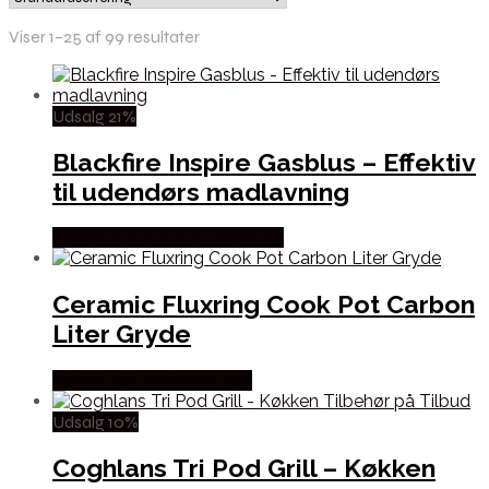
Viser 1–25 af 99 resultater
Udsalg 21%
Blackfire Inspire Gasblus – Effektiv
til udendørs madlavning
Købes Hos Outdoor i Centrum
Ceramic Fluxring Cook Pot Carbon
Liter Gryde
Købes Hos CAMP ON TOP
Udsalg 10%
Coghlans Tri Pod Grill – Køkken