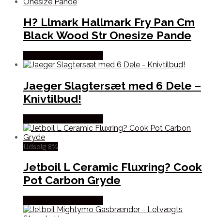
H? Llmark Hallmark Fry Pan Cm
Black Wood Str Onesize Pande
Købes Hos Outmore.dk
Jaeger Slagtersæt med 6 Dele –
Knivtilbud!
Købes Hos Outmore.dk
Udsalg 8%
Jetboil L Ceramic Fluxring? Cook
Pot Carbon Gryde
Købes Hos Outmore.dk