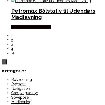
Petromax Bålstativ til Udendørs
Madlavning
Købes Hos Pro Outdoor
1
2
3
4
→
×
Kategorier
Beklædning
Rygsæk
Navigation
Campingudstyr
Sovepose
Madlavning