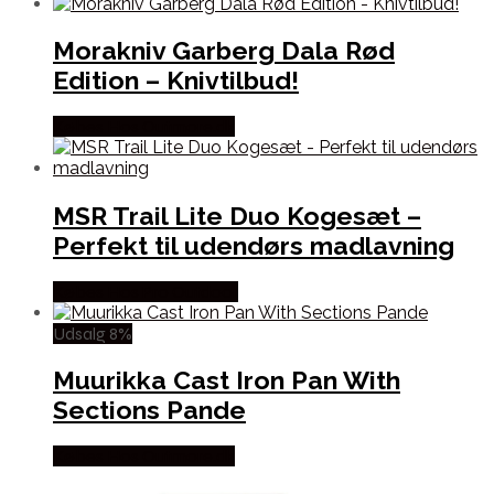
Morakniv Garberg Dala Rød
Edition – Knivtilbud!
Købes Hos Outmore.dk
MSR Trail Lite Duo Kogesæt –
Perfekt til udendørs madlavning
Købes Hos Pro Outdoor
Udsalg 8%
Muurikka Cast Iron Pan With
Sections Pande
Købes Hos Outmore.dk