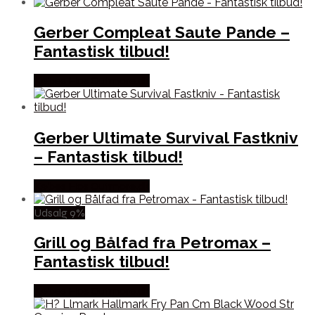
Gerber Compleat Saute Pande –
Fantastisk tilbud!
Købes Hos Outmore.dk
Gerber Ultimate Survival Fastkniv
– Fantastisk tilbud!
Købes Hos Outmore.dk
Udsalg 9%
Grill og Bålfad fra Petromax –
Fantastisk tilbud!
Købes Hos Outmore.dk