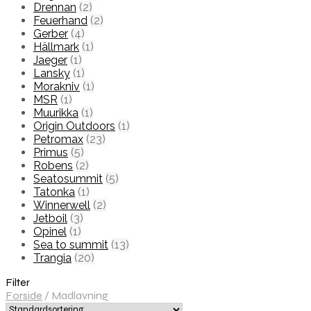
Drennan
(2)
Feuerhand
(2)
Gerber
(4)
Hällmark
(1)
Jaeger
(1)
Lansky
(1)
Morakniv
(1)
MSR
(1)
Muurikka
(1)
Origin Outdoors
(1)
Petromax
(23)
Primus
(5)
Robens
(2)
Seatosummit
(5)
Tatonka
(1)
Winnerwell
(2)
Jetboil
(3)
Opinel
(1)
Sea to summit
(13)
Trangia
(20)
Filter
Forside
/
Madlavning