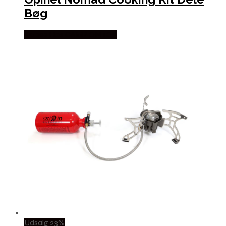
Bøg
Købes Hos CAMP ON TOP
Udsalg 23%