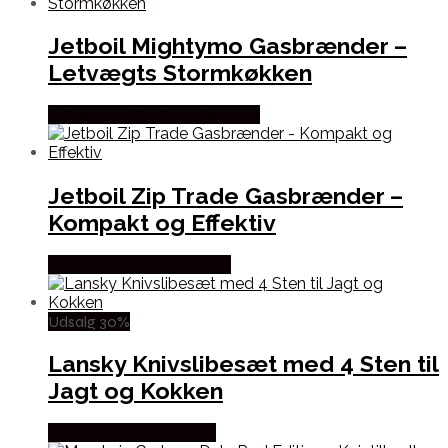
Jetboil Mightymo Gasbrænder –
Letvægts Stormkøkken
Købes Hos Outdoor i Centrum
Jetboil Zip Trade Gasbrænder –
Kompakt og Effektiv
Købes Hos CAMP ON TOP
Udsalg 30%
Lansky Knivslibesæt med 4 Sten til
Jagt og Kokken
Købes Hos Pro Outdoor