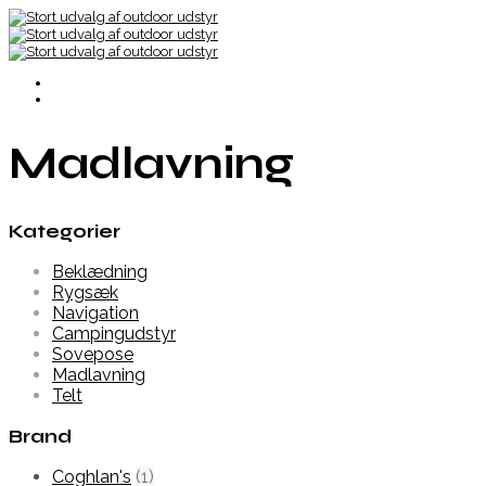
Madlavning
Kategorier
Beklædning
Rygsæk
Navigation
Campingudstyr
Sovepose
Madlavning
Telt
Brand
Coghlan's
(1)