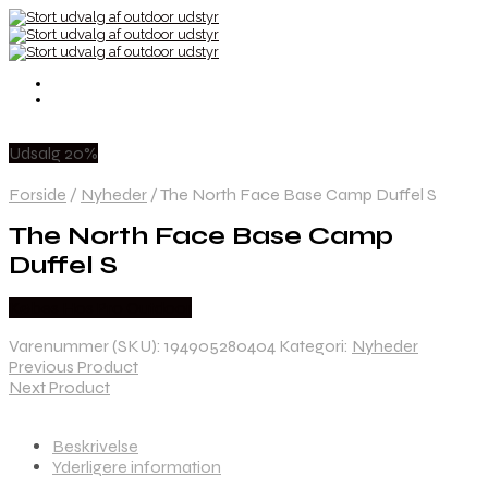
Udsalg 20%
Forside
/
Nyheder
/
The North Face Base Camp Duffel S
The North Face Base Camp
Duffel S
Købes Hos Pro Outdoor
Varenummer (SKU):
194905280404
Kategori:
Nyheder
Previous Product
Next Product
Beskrivelse
Yderligere information