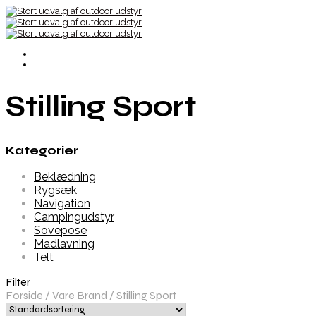
Stilling Sport
Kategorier
Beklædning
Rygsæk
Navigation
Campingudstyr
Sovepose
Madlavning
Telt
Filter
Forside
/
Vare Brand
/
Stilling Sport