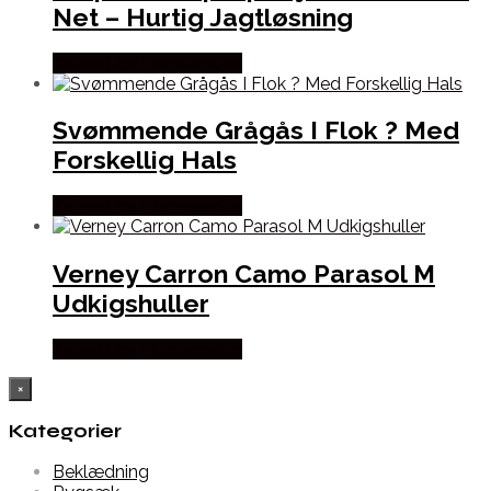
Net – Hurtig Jagtløsning
Købes Hos Hunterspoint
Svømmende Grågås I Flok ? Med
Forskellig Hals
Købes Hos Hunterspoint
Verney Carron Camo Parasol M
Udkigshuller
Købes Hos Hunterspoint
×
Kategorier
Beklædning