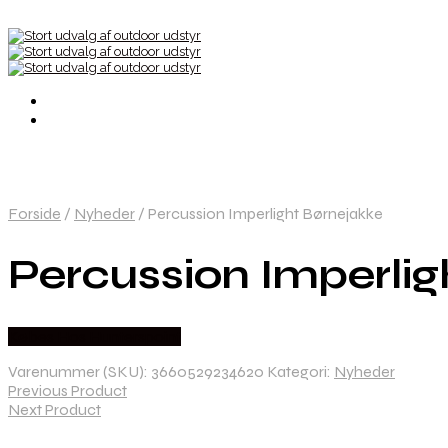
Forside
/
Nyheder
/
Percussion Imperlight Børnejakke
Percussion Imperlig
Købes Hos Hunterspoint
Varenummer (SKU):
3660529234620
Kategori:
Nyheder
Previous Product
Next Product