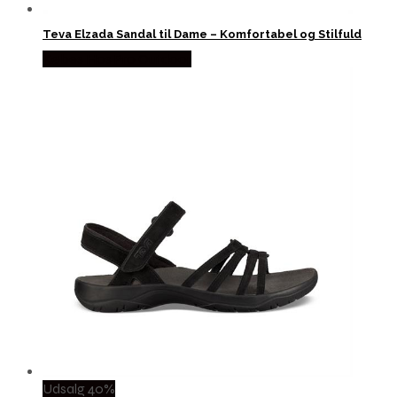
Teva Elzada Sandal til Dame – Komfortabel og Stilfuld
Købes Hos Pro Outdoor
Udsalg 40%