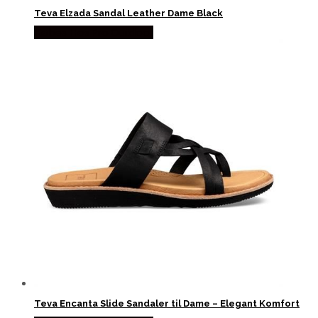
Teva Elzada Sandal Leather Dame Black
Købes Hos Pro Outdoor
Teva Encanta Slide Sandaler til Dame – Elegant Komfort