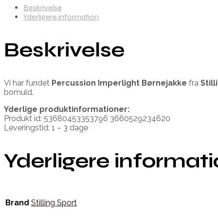
Beskrivelse
Yderligere information
Beskrivelse
Vi har fundet
Percussion Imperlight Børnejakke
fra
Stil
bomuld.
Yderlige produktinformationer:
Produkt id: 53680453353796 3660529234620
Leveringstid: 1 – 3 dage
Yderligere informat
Brand
Stilling Sport