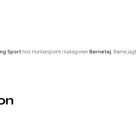
ling Sport
hos Hunterspoint i kategorien
Børnetøj
. Børne ja
ion