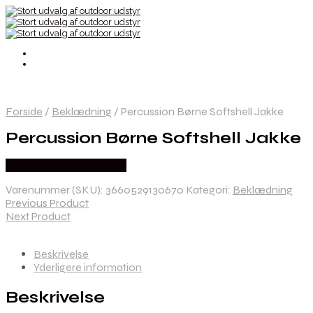
Forside
/
Beklædning
/
Percussion Børne Softshell Jakke
Percussion Børne Softshell Jakke
Købes Hos Hunterspoint
Varenummer (SKU):
3660529130670
Kategori:
Beklædning
Previous Product
Next Product
Beskrivelse
Yderligere information
Beskrivelse