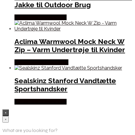
Jakke til Outdoor Brug
Købes Hos Hunterspoint
Aclima Warmwool Mock Neck W
Zip – Varm Undertrøje til Kvinder
Købes Hos Outdoornu.dk
Sealskinz Stanford Vandtætte
Sportshandsker
Købes Hos Hunterspoint
×
×
What are you looking for?