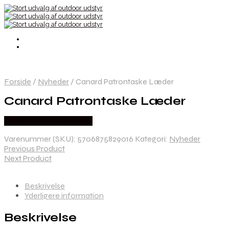
Forside
/
Nyheder
/
Canard Patrontaske Læder
Canard Patrontaske Læder
Købes Hos Hunterspoint
Varenummer (SKU):
5706875829016
Kategori:
Nyheder
Previous Product
Next Product
Beskrivelse
Yderligere information
Beskrivelse