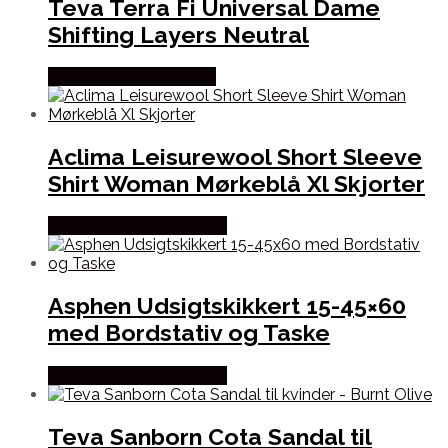
Teva Terra Fi Universal Dame
Shifting Layers Neutral
Købes Hos Pro Outdoor
Aclima Leisurewool Short Sleeve
Shirt Woman Mørkeblå Xl Skjorter
Købes Hos Outdoornu.dk
Asphen Udsigtskikkert 15-45×60
med Bordstativ og Taske
Købes Hos Outdoornu.dk
Teva Sanborn Cota Sandal til