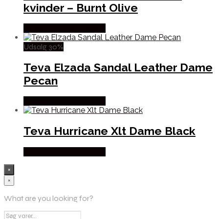
kvinder – Burnt Olive
Købes Hos Pro Outdoor
Udsalg 30%
Teva Elzada Sandal Leather Dame
Pecan
Købes Hos Pro Outdoor
Teva Hurricane Xlt Dame Black
Købes Hos Pro Outdoor
×
×
What are you looking for?