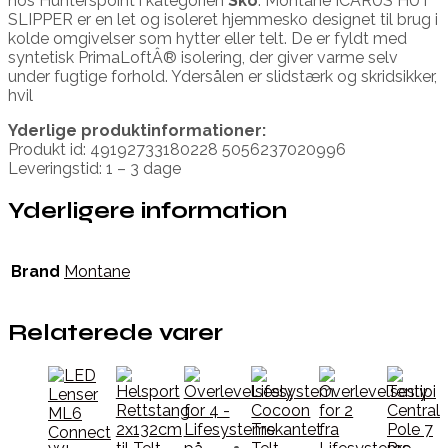
hos Hunterspoint i kategorien
Sko
. Montane ICARUS HUT
SLIPPER er en let og isoleret hjemmesko designet til brug i
kolde omgivelser som hytter eller telt. De er fyldt med
syntetisk PrimaLoftÂ® isolering, der giver varme selv
under fugtige forhold. Ydersålen er slidstærk og skridsikker,
hvil
Yderlige produktinformationer:
Produkt id: 49192733180228 5056237020996
Leveringstid: 1 – 3 dage
Yderligere information
Brand
Montane
Relaterede varer