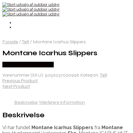
Forside
/
Telt
/
Montane Icarhus Slippers
Montane Icarhus Slippers
Købes Hos Hunterspoint
Varenummer (SKU):
5056237020996
Kategori:
Telt
Previous Product
Next Product
Beskrivelse
Yderligere information
Beskrivelse
Vi har fundet
Montane Icarhus Slippers
fra
Montane