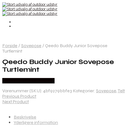
Forside
/
Sovepose
/
Qeedo Buddy Junior Sovepose
Turtlemint
Qeedo Buddy Junior Sovepose
Turtlemint
Købes Hos CAMP ON TOP
Varenummer (SKU):
4bf9279bbfe3
Kategorier:
Sovepose
,
Telt
Previous Product
Next Product
Beskrivelse
Yderligere information