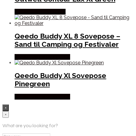
Købes Hos Pro Outdoor
Qeedo Buddy XL 8 Sovepose –
Sand til Camping og Festivaler
Købes Hos CAMP ON TOP
Qeedo Buddy Xl Sovepose
Pinegreen
Købes Hos CAMP ON TOP
×
×
What are you looking for?