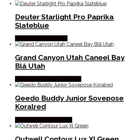
Deuter Starlight Pro Paprika
Slateblue
Købes Hos Pro Outdoor
Grand Canyon Utah Caneel Bay
Blå Utah
Købes Hos Outdoor i Centrum
Qeedo Buddy Junior Sovepose
Koralred
Købes Hos CAMP ON TOP
Outwell Contour Lux Xl Green