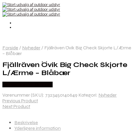
Forside
/
Nyheder
/
Fjällräven Övik Big Check Skjorte L/Ærme
– Blåbær
Fjällräven Övik Big Check Skjorte
L/Ærme – Blåbær
Købes Hos Pro Outdoor
Varenummer (SKU):
7323450140649
Kategori:
Nyheder
Previous Product
Next Product
Beskrivelse
Yderligere information