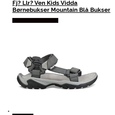
Fj? Llr? Ven Kids Vidda
Børnebukser Mountain Blå Bukser
Købes Hos Outdoornu.dk