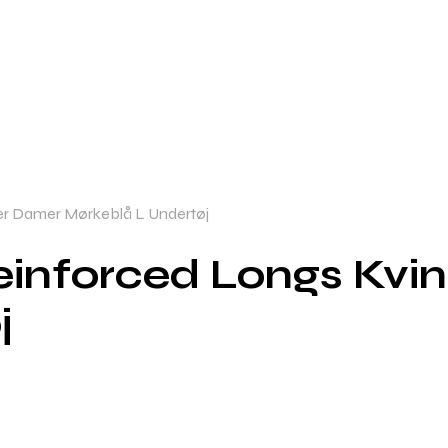
er Damer Mørkeblå L Undertøj
einforced Longs Kvi
j