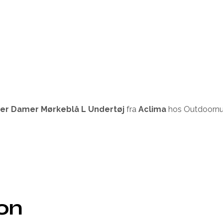
der Damer Mørkeblå L Undertøj
fra
Aclima
hos Outdoornu.
ion