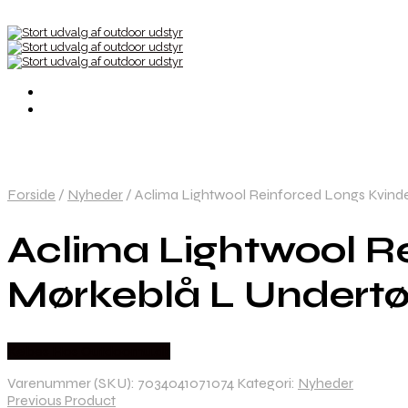
Forside
/
Nyheder
/
Aclima Lightwool Reinforced Longs Kvind
Aclima Lightwool R
Mørkeblå L Undertø
Købes Hos Outdoornu.dk
Varenummer (SKU):
7034041071074
Kategori:
Nyheder
Previous Product