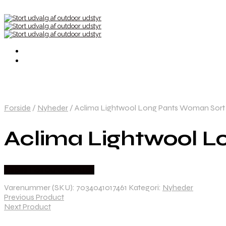
Forside
/
Nyheder
/
Aclima Lightwool Long Pants Woman Sort 
Aclima Lightwool L
Købes Hos Outdoornu.dk
Varenummer (SKU):
7034041017461
Kategori:
Nyheder
Previous Product
Next Product