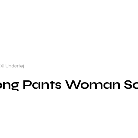
Xl Undertøj
ong Pants Woman Sor