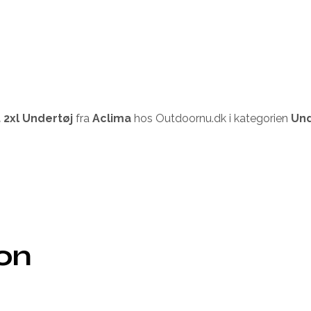
2xl Undertøj
fra
Aclima
hos Outdoornu.dk i kategorien
Und
ion