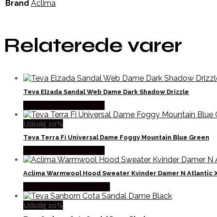
Brand
Aclima
Relaterede varer
Teva Elzada Sandal Web Dame Dark Shadow Drizzle
Købes Hos Pro Outdoor
Udsalg 20%
Teva Terra Fi Universal Dame Foggy Mountain Blue Green
Købes Hos Pro Outdoor
Aclima Warmwool Hood Sweater Kvinder Damer N Atlantic X
Købes Hos Outdoornu.dk
Udsalg 20%