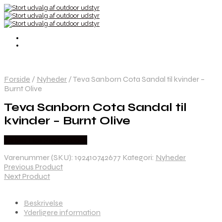
Forside
/
Nyheder
/
Teva Sanborn Cota Sandal til kvinder –
Burnt Olive
Teva Sanborn Cota Sandal til
kvinder – Burnt Olive
Købes Hos Pro Outdoor
Varenummer (SKU):
192410742677
Kategori:
Nyheder
Previous Product
Next Product
Beskrivelse
Yderligere information