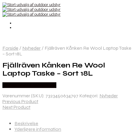
Forside
/
Nyheder
/
Fjällräven Kånken Re Wool Laptop Taske
– Sort 18L
Fjällräven Kånken Re Wool
Laptop Taske – Sort 18L
Købes Hos Outdoornu.dk
Varenummer (SKU):
7323450634797
Kategori:
Nyheder
Previous Product
Next Product
Beskrivelse
Yderligere information