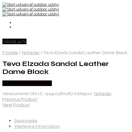
Udsalg 40%
Forside
/
Nyheder
/
Teva Elzada Sandal Leather Dame Black
Teva Elzada Sandal Leather
Dame Black
Købes Hos Pro Outdoor
Varenummer (SKU):
192410280087
Kategori:
Nyheder
Previous Product
Next Product
Beskrivelse
Yderligere information