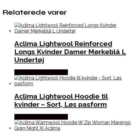
Relaterede varer
Aclima Lightwool Reinforced
Longs Kvinder Damer Mørkeblå L
Undertøj
Købes Hos Outdoornu.dk
Aclima Lightwool Hoodie til
kvinder – Sort, Løs pasform
Købes Hos Outdoornu.dk