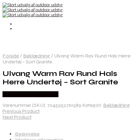
Forside
/
Beklædning
/
Ulvang Warm Rav Rund Hals Herre
Undertøj – Sort Granite
Ulvang Warm Rav Rund Hals
Herre Undertøj – Sort Granite
Købes Hos Outdoornu.dk
Varenummer (SKU):
7045952761589
Kategori:
Beklædning
Previous Product
Next Product
Beskrivelse
Yderligere information