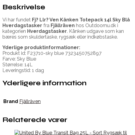
Beskrivelse
Vi har fundet
Fj? Llr? Ven Kånken Totepack 14l Sky Blå
Hverdagstasker
fra
Fjällräven
hos Outdoornu.dk i
kategorien
Hverdagstasker
. Kånken udgave som kan
bæres som skuldertaske, rygsæk eller indkøbstaske.
Yderlige produktinformationer:
Produkt id: F23710-sky blue 7323450752897
Farve: Sky Blue
Størrelse: 14L
Leveringstid: 1 dag
Yderligere information
Brand
Fjällräven
Relaterede varer