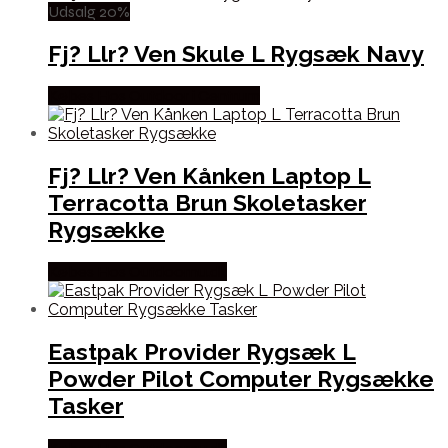
Udsalg 20%
Fj? Llr? Ven Skule L Rygsæk Navy
Købes Hos Outdoor i Centrum
Fj? Llr? Ven Kånken Laptop L
Terracotta Brun Skoletasker
Rygsække
Købes Hos Outdoornu.dk
Eastpak Provider Rygsæk L
Powder Pilot Computer Rygsække
Tasker