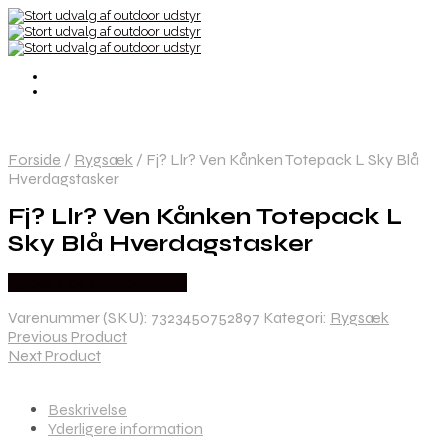
Forside
/
Rygsæk
/
Fj? Llr? Ven Kånken Totepack L Sky Blå
Hverdagstasker
Fj? Llr? Ven Kånken Totepack L
Sky Blå Hverdagstasker
Købes Hos Outdoornu.dk
Varenummer (SKU):
7323450752897
Kategori:
Rygsæk
Previous Product
Next Product
Beskrivelse
Yderligere information