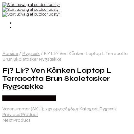
Forside
/
Rygsæk
/
Fj? Llr? Ven Kånken Laptop L Terracotta
Brun Skoletasker Rygsække
Fj? Llr? Ven Kånken Laptop L
Terracotta Brun Skoletasker
Rygsække
Købes Hos Outdoornu.dk
Varenummer (SKU):
7323450785659
Kategori:
Rygsæk
Previous Product
Next Product