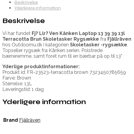
Beskrivelse
Yderligere information
Beskrivelse
Vi har fundet
Fj? Llr? Ven Kånken Laptop 13 39 39 13l
Terracotta Brun Skoletasker Rygsække
fra
Fjällräven
hos Outdoornu.dk i kategorien
Skoletasker -rygsække
.
Topseller rygsæk fra Kånken serien. Polstrede
bærreremme, samt foret rum til en bærbar på op til 13"
Yderlige produktinformationer:
Produkt id: FR-23523-terracotta brown 7323450785659
Farve: Brown
Størrelse: 13L
Leveringstid: 1 dag
Yderligere information
Brand
Fjällräven