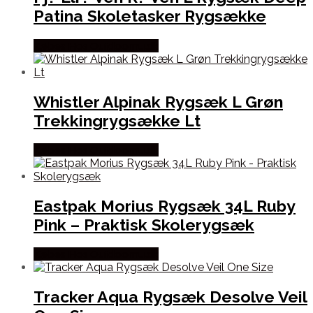
Patina Skoletasker Rygsække
Købes Hos Outdoornu.dk
Whistler Alpinak Rygsæk L Grøn
Trekkingrygsække Lt
Købes Hos Outdoornu.dk
Eastpak Morius Rygsæk 34L Ruby
Pink – Praktisk Skolerygsæk
Købes Hos Outdoornu.dk
Tracker Aqua Rygsæk Desolve Veil