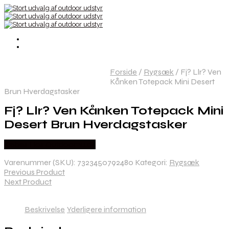
Forside
/
Rygsæk
/
Fj? Llr? Ven
Kånken Totepack Mini Desert
Brun Hverdagstasker
Fj? Llr? Ven Kånken Totepack Mini
Desert Brun Hverdagstasker
Købes Hos Outdoornu.dk
Varenummer (SKU):
7323450792480
Kategori:
Rygsæk
Previous Product
Next Product
Beskrivelse
Yderligere information