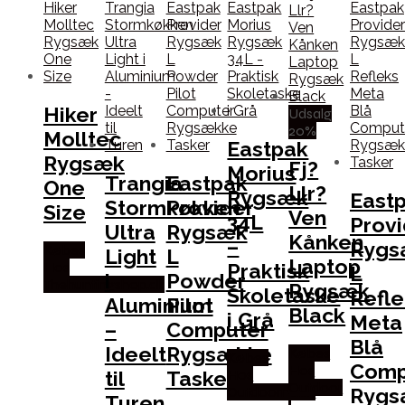
Hiker
Udsalg
20%
Molltec
Eastpak
Rygsæk
Fj?
Morius
Trangia
Eastpak
One
Llr?
Rygsæk
East
Stormkøkken
Provider
Size
Ven
34L
Provi
Ultra
Rygsæk
Kånken
–
Rygs
Købes
Light
L
Laptop
Praktisk
Hos
L
i
Powder
Thehuntingshop.dk
Rygsæk
Skoletaske
Refle
Aluminium
Pilot
Black
i Grå
Meta
–
Computer
Blå
Ideelt
Rygsække
Købes
Købes
Comp
Hos
til
Tasker
Hos
Outdoor
Rygs
Outdoornu.dk
Turen
i