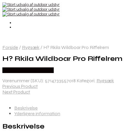
Forside
/
Rygsæk
/
H? Rkila Wildboar Pro Riffelrem
H? Rkila Wildboar Pro Riffelrem
Købes Hos Hunterspoint
Varenummer (SKU):
5714733557018
Kategori:
Rygsæk
Previous Product
Next Product
Beskrivelse
Yderligere information
Beskrivelse