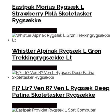
Eastpak Morius Rygsæk L
Strawberry Pblå Skoletasker
Rygsække
Købes Hos Outdoornu.dk
Whistler Alpinak Rygsæk L Grøn
Trekkingrygsække Lt
Købes Hos Outdoornu.dk
Fj? Llr? Ven R? Ven L Rygsæk Deep
Patina Skoletasker Rygsække
Købes Hos Outdoornu.dk