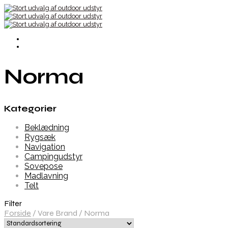
Norma
Kategorier
Beklædning
Rygsæk
Navigation
Campingudstyr
Sovepose
Madlavning
Telt
Filter
Forside
/
Vare Brand
/
Norma