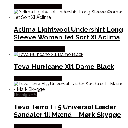
Købes Hos Pro Outdoor
Aclima Lightwool Undershirt Long
Sleeve Woman Jet Sort Xl Aclima
Købes Hos Outdoornu.dk
Teva Hurricane Xlt Dame Black
Købes Hos Pro Outdoor
Udsalg 20%
Teva Terra Fi 5 Universal Læder
Sandaler til Mænd – Mørk Skygge
Købes Hos Pro Outdoor