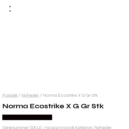
Forside
/
Nyheder
/
Norma Ecostrike X G Gr Stk
Norma Ecostrike X G Gr Stk
Købes Hos Hunterspoint
Varenummer (SKU):
7393923330518
Kategori:
Nyheder