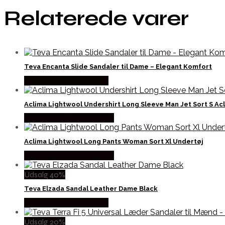
Relaterede varer
Teva Encanta Slide Sandaler til Dame – Elegant Komfort
Købes Hos Pro Outdoor
Aclima Lightwool Undershirt Long Sleeve Man Jet Sort S Ac
Købes Hos Outdoornu.dk
Aclima Lightwool Long Pants Woman Sort Xl Undertøj
Købes Hos Outdoornu.dk
Udsalg 40%
Teva Elzada Sandal Leather Dame Black
Købes Hos Pro Outdoor
Udsalg 20%