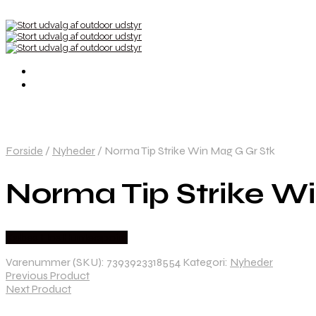
Forside
/
Nyheder
/
Norma Tip Strike Win Mag G Gr Stk
Norma Tip Strike W
Købes Hos Hunterspoint
Varenummer (SKU):
7393923318554
Kategori:
Nyheder
Previous Product
Next Product