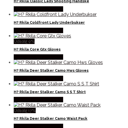
H? Rkila Classic Lady Shooting Handske
Købes Hos Hunterspoint
H? Rkila Coldfront Lady Underbukser
Købes Hos Hunterspoint
Udsalg 9%
H? Rkila Core Gtx Gloves
Købes Hos Hunterspoint
H? Rkila Deer Stalker Camo Hws Gloves
Købes Hos Hunterspoint
H? Rkila Deer Stalker Camo S S T Shirt
Købes Hos Hunterspoint
Udsalg 17%
H? Rkila Deer Stalker Camo Waist Pack
Købes Hos Hunterspoint