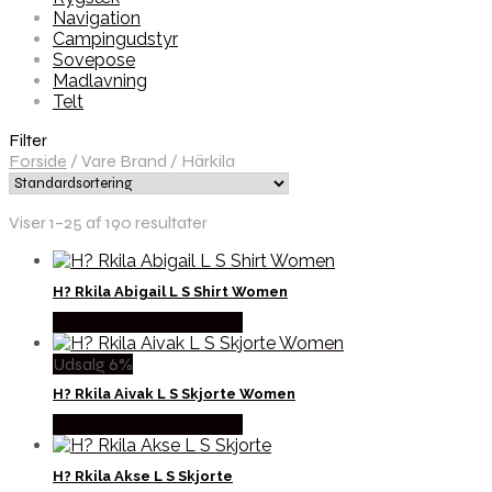
Navigation
Campingudstyr
Sovepose
Madlavning
Telt
Filter
Forside
/
Vare Brand
/
Härkila
Viser 1–25 af 190 resultater
H? Rkila Abigail L S Shirt Women
Købes Hos Hunterspoint
Udsalg 6%
H? Rkila Aivak L S Skjorte Women
Købes Hos Hunterspoint
H? Rkila Akse L S Skjorte