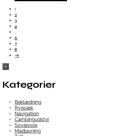
1
2
3
4
…
6
7
8
→
×
Kategorier
Beklædning
Rygsæk
Navigation
Campingudstyr
Sovepose
Madlavning