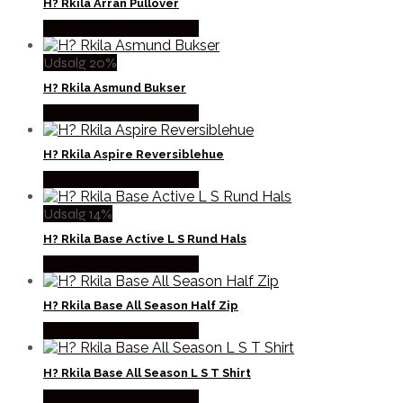
H? Rkila Arran Pullover
Købes Hos Hunterspoint
Udsalg 20%
H? Rkila Asmund Bukser
Købes Hos Hunterspoint
H? Rkila Aspire Reversiblehue
Købes Hos Hunterspoint
Udsalg 14%
H? Rkila Base Active L S Rund Hals
Købes Hos Hunterspoint
H? Rkila Base All Season Half Zip
Købes Hos Hunterspoint
H? Rkila Base All Season L S T Shirt
Købes Hos Hunterspoint