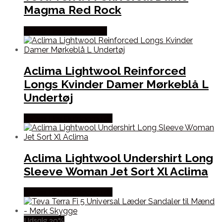
Magma Red Rock
Købes Hos Pro Outdoor
Aclima Lightwool Reinforced
Longs Kvinder Damer Mørkeblå L
Undertøj
Købes Hos Outdoornu.dk
Aclima Lightwool Undershirt Long
Sleeve Woman Jet Sort Xl Aclima
Købes Hos Outdoornu.dk
Udsalg 20%