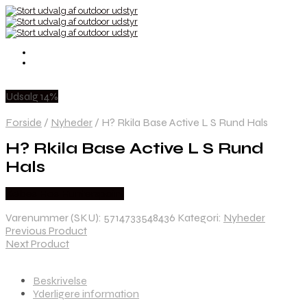
Udsalg 14%
Forside
/
Nyheder
/
H? Rkila Base Active L S Rund Hals
H? Rkila Base Active L S Rund
Hals
Købes Hos Hunterspoint
Varenummer (SKU):
5714733548436
Kategori:
Nyheder
Previous Product
Next Product
Beskrivelse
Yderligere information