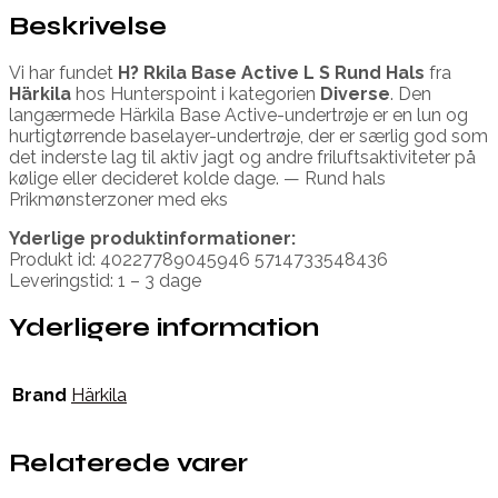
Beskrivelse
Vi har fundet
H? Rkila Base Active L S Rund Hals
fra
Härkila
hos Hunterspoint i kategorien
Diverse
. Den
langærmede Härkila Base Active-undertrøje er en lun og
hurtigtørrende baselayer-undertrøje, der er særlig god som
det inderste lag til aktiv jagt og andre friluftsaktiviteter på
kølige eller decideret kolde dage. — Rund hals
Prikmønsterzoner med eks
Yderlige produktinformationer:
Produkt id: 40227789045946 5714733548436
Leveringstid: 1 – 3 dage
Yderligere information
Brand
Härkila
Relaterede varer