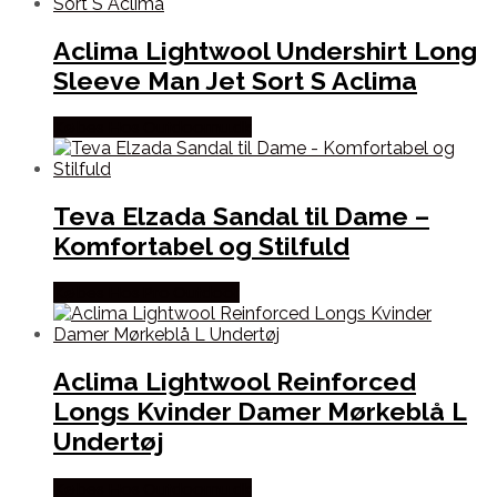
Aclima Lightwool Undershirt Long
Sleeve Man Jet Sort S Aclima
Købes Hos Outdoornu.dk
Teva Elzada Sandal til Dame –
Komfortabel og Stilfuld
Købes Hos Pro Outdoor
Aclima Lightwool Reinforced
Longs Kvinder Damer Mørkeblå L
Undertøj
Købes Hos Outdoornu.dk