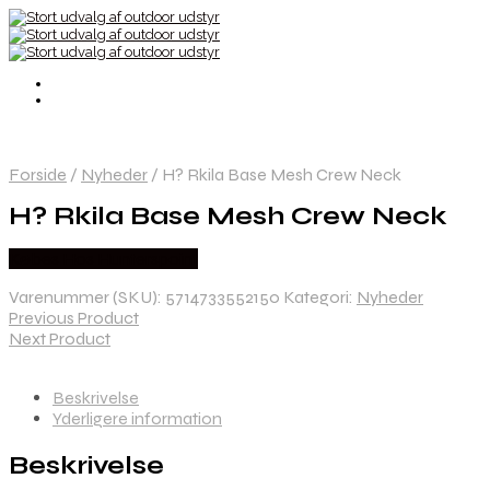
Forside
/
Nyheder
/
H? Rkila Base Mesh Crew Neck
H? Rkila Base Mesh Crew Neck
Købes Hos Hunterspoint
Varenummer (SKU):
5714733552150
Kategori:
Nyheder
Previous Product
Next Product
Beskrivelse
Yderligere information
Beskrivelse