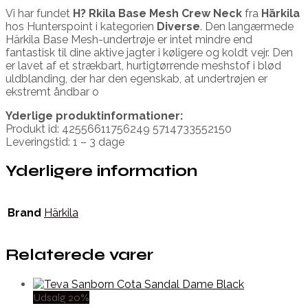
Vi har fundet
H? Rkila Base Mesh Crew Neck
fra
Härkila
hos Hunterspoint i kategorien
Diverse
. Den langærmede
Härkila Base Mesh-undertrøje er intet mindre end
fantastisk til dine aktive jagter i køligere og koldt vejr. Den
er lavet af et strækbart, hurtigtørrende meshstof i blød
uldblanding, der har den egenskab, at undertrøjen er
ekstremt åndbar o
Yderlige produktinformationer:
Produkt id: 42556611756249 5714733552150
Leveringstid: 1 – 3 dage
Yderligere information
Brand
Härkila
Relaterede varer
Udsalg 20%