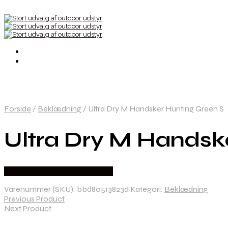
Forside
/
Beklædning
/
Ultra Dry M Handsker Hunting Green S
Ultra Dry M Handsk
Købes Hos Thehuntingshop.dk
Varenummer (SKU):
bbd80513823d
Kategori:
Beklædning
Previous Product
Next Product