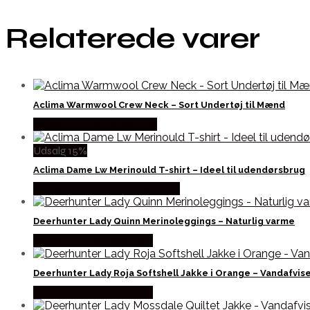
Relaterede varer
Aclima Warmwool Crew Neck – Sort Undertøj til Mænd
Købes Hos Outdoornu.dk
Udsalg 15%
Aclima Dame Lw Merinould T-shirt – Ideel til udendørsbrug
Købes Hos Outdoor i Centrum
Deerhunter Lady Quinn Merinoleggings – Naturlig varme
Købes Hos Hunterspoint
Deerhunter Lady Roja Softshell Jakke i Orange – Vandafvis
Købes Hos Hunterspoint