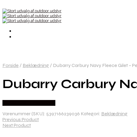
Forside
/
Beklædning
/
Dubarry Carbury Navy Fleece Gilet – Perf
Dubarry Carbury Navy
Købes Hos Hunterspoint
Varenummer (SKU):
5397166239036
Kategori:
Beklædning
Previous Product
Next Product