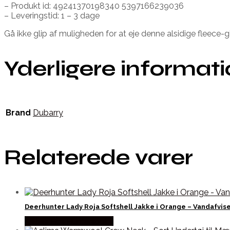
– Produkt id: 49241370198340 5397166239036
– Leveringstid: 1 – 3 dage
Gå ikke glip af muligheden for at eje denne alsidige fleece-g
Yderligere informat
Brand
Dubarry
Relaterede varer
Deerhunter Lady Roja Softshell Jakke i Orange – Vandafvis
Købes Hos Hunterspoint