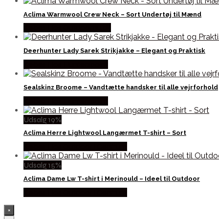
Aclima Warmwool Crew Neck – Sort Undertøj til Mænd
Købes Hos Outdoornu.dk
Deerhunter Lady Sarek Strikjakke – Elegant og Praktisk
Købes Hos Hunterspoint
Sealskinz Broome – Vandtætte handsker til alle vejrforhold
Købes Hos Hunterspoint
Udsalg 19%
Aclima Herre Lightwool Langærmet T-shirt – Sort
Købes Hos Outdoor i Centrum
Udsalg 15%
Aclima Dame Lw T-shirt i Merinould – Ideel til Outdoor
Købes Hos Outdoor i Centrum
×