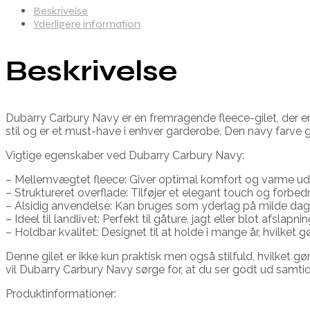
Beskrivelse
Yderligere information
Beskrivelse
Dubarry Carbury Navy er en fremragende fleece-gilet, der e
stil og er et must-have i enhver garderobe. Den navy farve giv
Vigtige egenskaber ved Dubarry Carbury Navy:
– Mellemvægtet fleece: Giver optimal komfort og varme ud
– Struktureret overflade: Tilføjer et elegant touch og forbedr
– Alsidig anvendelse: Kan bruges som yderlag på milde dage 
– Ideel til landlivet: Perfekt til gåture, jagt eller blot afslapni
– Holdbar kvalitet: Designet til at holde i mange år, hvilket g
Denne gilet er ikke kun praktisk men også stilfuld, hvilket 
vil Dubarry Carbury Navy sørge for, at du ser godt ud samti
Produktinformationer: