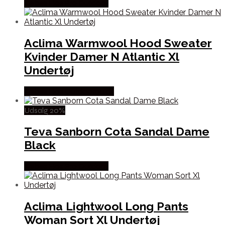
Købes Hos Pro Outdoor
Aclima Warmwool Hood Sweater
Kvinder Damer N Atlantic Xl
Undertøj
Købes Hos Outdoornu.dk
Udsalg 20%
Teva Sanborn Cota Sandal Dame
Black
Købes Hos Pro Outdoor
Aclima Lightwool Long Pants
Woman Sort Xl Undertøj