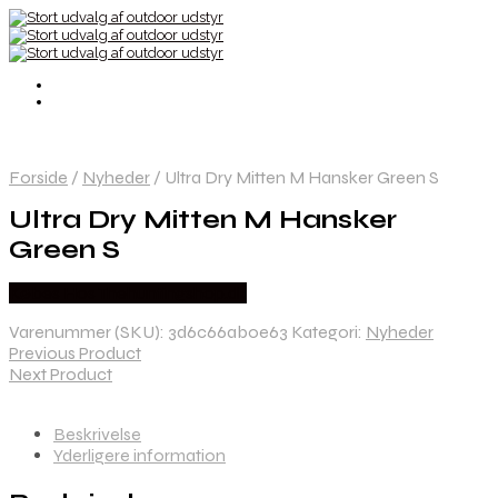
Forside
/
Nyheder
/
Ultra Dry Mitten M Hansker Green S
Ultra Dry Mitten M Hansker
Green S
Købes Hos Thehuntingshop.dk
Varenummer (SKU):
3d6c66ab0e63
Kategori:
Nyheder
Previous Product
Next Product
Beskrivelse
Yderligere information