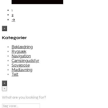
Købes Hos Thehuntingshop.dk
1
2
→
×
Kategorier
Beklædning
Rygsæk
Navigation
Campingudstyr
Sovepose
Madlavning
Telt
×
×
What are you looking for?