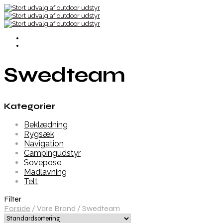
Swedteam
Kategorier
Beklædning
Rygsæk
Navigation
Campingudstyr
Sovepose
Madlavning
Telt
Filter
Forside
/
Vare Brand
/
Swedteam