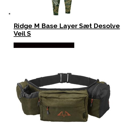
Ridge M Base Layer Sæt Desolve
Veil S
Købes Hos Thehuntingshop.dk