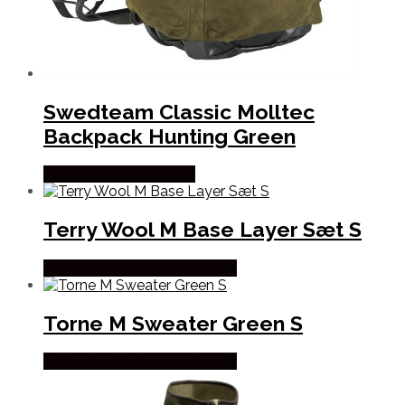
Swedteam Classic Molltec
Backpack Hunting Green
Købes Hos Pro Outdoor
Terry Wool M Base Layer Sæt S
Købes Hos Thehuntingshop.dk
Torne M Sweater Green S
Købes Hos Thehuntingshop.dk