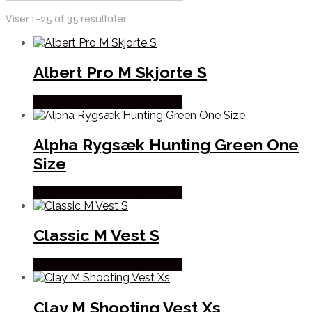
Viser 1–25 af 35 resultater
Albert Pro M Skjorte S
Købes Hos Thehuntingshop.dk
Alpha Rygsæk Hunting Green One
Size
Købes Hos Thehuntingshop.dk
Classic M Vest S
Købes Hos Thehuntingshop.dk
Clay M Shooting Vest Xs