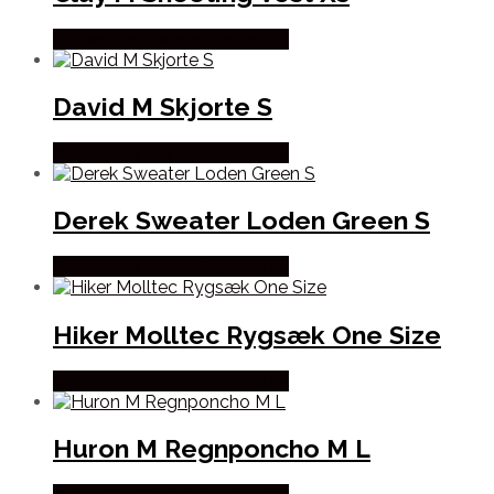
Købes Hos Thehuntingshop.dk
David M Skjorte S
Købes Hos Thehuntingshop.dk
Derek Sweater Loden Green S
Købes Hos Thehuntingshop.dk
Hiker Molltec Rygsæk One Size
Købes Hos Thehuntingshop.dk
Huron M Regnponcho M L