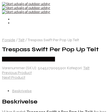
Forside
/
Telt
/
Trespass Swift Per Pop Up Telt
Trespass Swift Per Pop Up Telt
Købes Hos Outdoor i Centrum
Varenummer (SKU):
5045279095901
Kategori:
Telt
Previous Product
Next Product
Beskrivelse
Beskrivelse