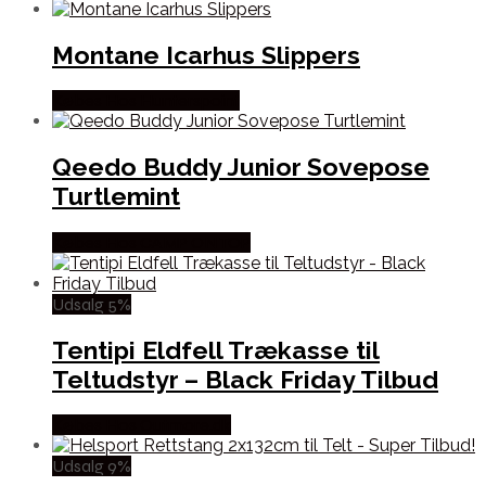
Montane Icarhus Slippers
Købes Hos Hunterspoint
Qeedo Buddy Junior Sovepose
Turtlemint
Købes Hos CAMP ON TOP
Udsalg 5%
Tentipi Eldfell Trækasse til
Teltudstyr – Black Friday Tilbud
Købes Hos Outmore.dk
Udsalg 9%