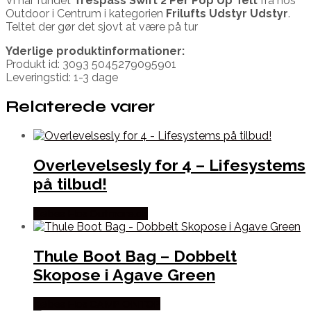
Vi har fundet
Trespass Swift 2 Per Pop Up Telt
fra
hos
Outdoor i Centrum i kategorien
Frilufts Udstyr Udstyr
.
Teltet der gør det sjovt at være på tur
Yderlige produktinformationer:
Produkt id: 3093 5045279095901
Leveringstid: 1-3 dage
Relaterede varer
Overlevelsesly for 4 – Lifesystems
på tilbud!
Købes Hos Outmore.dk
Thule Boot Bag – Dobbelt
Skopose i Agave Green
Købes Hos CAMP ON TOP