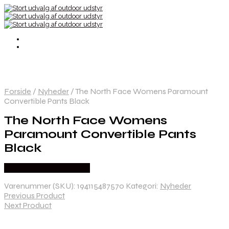
Forside
/
Nyheder
/
The North Face Womens Paramount
Convertible Pants Black
The North Face Womens
Paramount Convertible Pants
Black
Købes Hos Pro Outdoor
Varenummer (SKU):
194115487570
Kategori:
Nyheder
Previous Product
Next Product