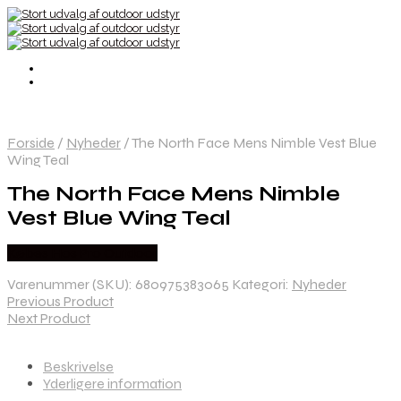
Forside
/
Nyheder
/
The North Face Mens Nimble Vest Blue
Wing Teal
The North Face Mens Nimble
Vest Blue Wing Teal
Købes Hos Pro Outdoor
Varenummer (SKU):
680975383065
Kategori:
Nyheder
Previous Product
Next Product
Beskrivelse
Yderligere information