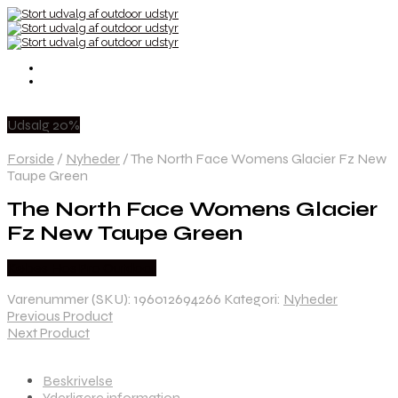
Udsalg 20%
Forside
/
Nyheder
/
The North Face Womens Glacier Fz New
Taupe Green
The North Face Womens Glacier
Fz New Taupe Green
Købes Hos Pro Outdoor
Varenummer (SKU):
196012694266
Kategori:
Nyheder
Previous Product
Next Product
Beskrivelse
Yderligere information