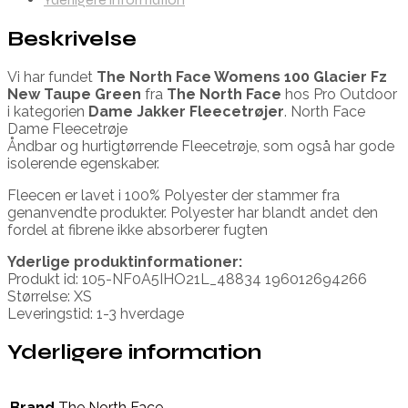
Beskrivelse
Vi har fundet
The North Face Womens 100 Glacier Fz
New Taupe Green
fra
The North Face
hos Pro Outdoor
i kategorien
Dame Jakker Fleecetrøjer
. North Face
Dame Fleecetrøje
Åndbar og hurtigtørrende Fleecetrøje, som også har gode
isolerende egenskaber.
Fleecen er lavet i 100% Polyester der stammer fra
genanvendte produkter. Polyester har blandt andet den
fordel at fibrene ikke absorberer fugten
Yderlige produktinformationer:
Produkt id: 105-NF0A5IHO21L_48834 196012694266
Størrelse: XS
Leveringstid: 1-3 hverdage
Yderligere information
Brand
The North Face