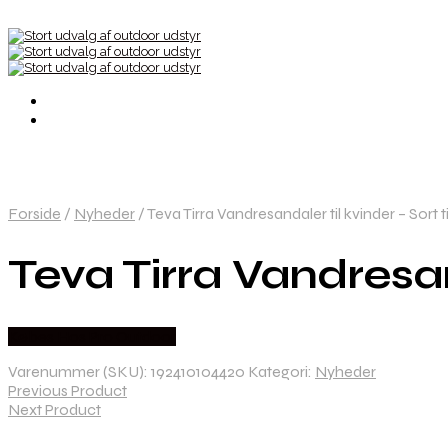
Forside
/
Nyheder
/
Teva Tirra Vandresandaler til kvinder – Sort t
Teva Tirra Vandresand
Købes Hos Pro Outdoor
Varenummer (SKU):
192410104420
Kategori:
Nyheder
Previous Product
Next Product