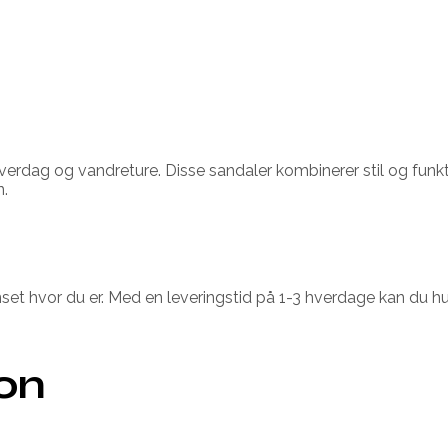
e hverdag og vandreture. Disse sandaler kombinerer stil og f
n.
nset hvor du er. Med en leveringstid på 1-3 hverdage kan du h
ion