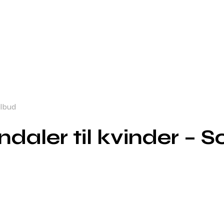
ilbud
aler til kvinder – So