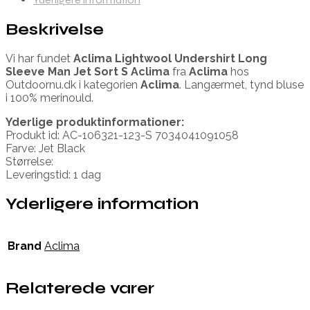
Beskrivelse
Vi har fundet
Aclima Lightwool Undershirt Long
Sleeve Man Jet Sort S Aclima
fra
Aclima
hos
Outdoornu.dk i kategorien
Aclima
. Langærmet, tynd bluse
i 100% merinould.
Yderlige produktinformationer:
Produkt id: AC-106321-123-S 7034041091058
Farve: Jet Black
Størrelse:
Leveringstid: 1 dag
Yderligere information
Brand
Aclima
Relaterede varer