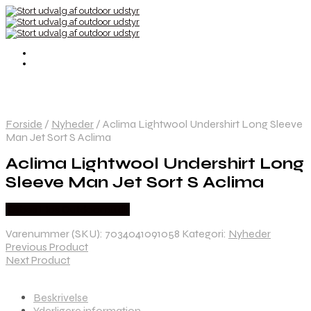
Forside
/
Nyheder
/
Aclima Lightwool Undershirt Long Sleeve
Man Jet Sort S Aclima
Aclima Lightwool Undershirt Long
Sleeve Man Jet Sort S Aclima
Købes Hos Outdoornu.dk
Varenummer (SKU):
7034041091058
Kategori:
Nyheder
Previous Product
Next Product
Beskrivelse
Yderligere information