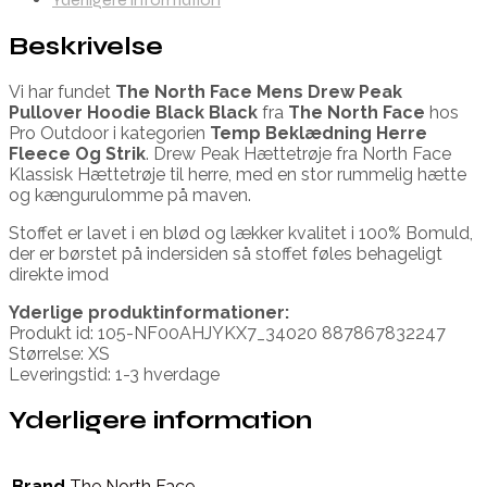
Beskrivelse
Vi har fundet
The North Face Mens Drew Peak
Pullover Hoodie Black Black
fra
The North Face
hos
Pro Outdoor i kategorien
Temp Beklædning Herre
Fleece Og Strik
. Drew Peak Hættetrøje fra North Face
Klassisk Hættetrøje til herre, med en stor rummelig hætte
og kængurulomme på maven.
Stoffet er lavet i en blød og lækker kvalitet i 100% Bomuld,
der er børstet på indersiden så stoffet føles behageligt
direkte imod
Yderlige produktinformationer:
Produkt id: 105-NF00AHJYKX7_34020 887867832247
Størrelse: XS
Leveringstid: 1-3 hverdage
Yderligere information
Brand
The North Face