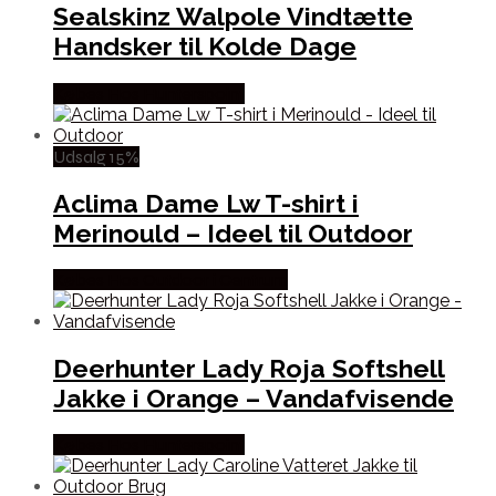
Sealskinz Walpole Vindtætte
Handsker til Kolde Dage
Købes Hos Hunterspoint
Udsalg 15%
Aclima Dame Lw T-shirt i
Merinould – Ideel til Outdoor
Købes Hos Outdoor i Centrum
Deerhunter Lady Roja Softshell
Jakke i Orange – Vandafvisende
Købes Hos Hunterspoint