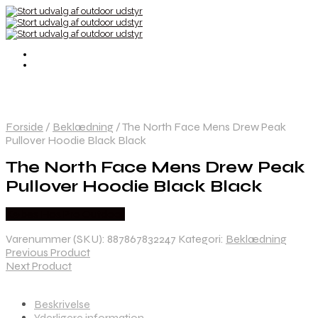
Forside
/
Beklædning
/
The North Face Mens Drew Peak
Pullover Hoodie Black Black
The North Face Mens Drew Peak
Pullover Hoodie Black Black
Købes Hos Pro Outdoor
Varenummer (SKU):
887867832247
Kategori:
Beklædning
Previous Product
Next Product
Beskrivelse
Yderligere information