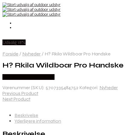
Udsalg 18%
Forside
/
Nyheder
/
H? Rkila Wildboar Pro Handske
H? Rkila Wildboar Pro Handske
Købes Hos Hunterspoint
Varenummer (SKU):
5707335484752
Kategori:
Nyheder
Previous Product
Next Product
Beskrivelse
Yderligere information
Beskrivelse