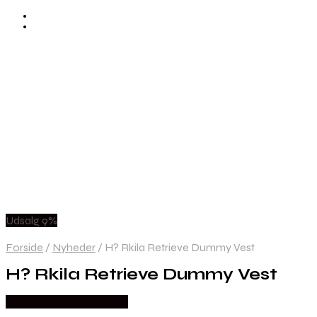
Udsalg 9%
Forside
/
Nyheder
/
H? Rkila Retrieve Dummy Vest
H? Rkila Retrieve Dummy Vest
Købes Hos Hunterspoint