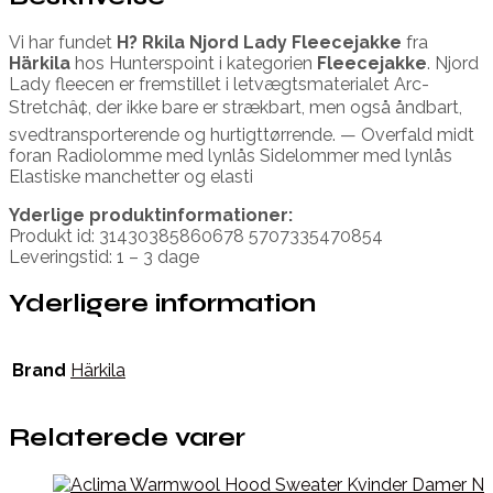
Vi har fundet
H? Rkila Njord Lady Fleecejakke
fra
Härkila
hos Hunterspoint i kategorien
Fleecejakke
. Njord
Lady fleecen er fremstillet i letvægtsmaterialet Arc-
Stretchâ¢, der ikke bare er strækbart, men også åndbart,
svedtransporterende og hurtigttørrende. — Overfald midt
foran Radiolomme med lynlås Sidelommer med lynlås
Elastiske manchetter og elasti
Yderlige produktinformationer:
Produkt id: 31430385860678 5707335470854
Leveringstid: 1 – 3 dage
Yderligere information
Brand
Härkila
Relaterede varer