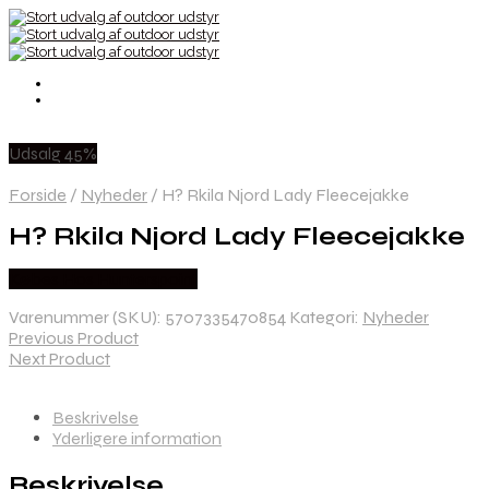
Udsalg 45%
Forside
/
Nyheder
/
H? Rkila Njord Lady Fleecejakke
H? Rkila Njord Lady Fleecejakke
Købes Hos Hunterspoint
Varenummer (SKU):
5707335470854
Kategori:
Nyheder
Previous Product
Next Product
Beskrivelse
Yderligere information
Beskrivelse