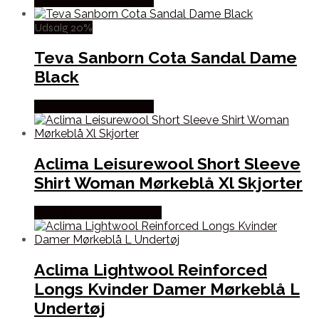
Købes Hos Pro Outdoor
Udsalg 20%
Teva Sanborn Cota Sandal Dame
Black
Købes Hos Pro Outdoor
Aclima Leisurewool Short Sleeve
Shirt Woman Mørkeblå Xl Skjorter
Købes Hos Outdoornu.dk
Aclima Lightwool Reinforced
Longs Kvinder Damer Mørkeblå L
Undertøj