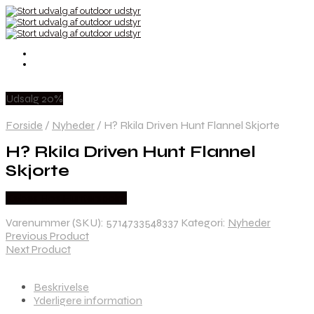
Udsalg 20%
Forside
/
Nyheder
/
H? Rkila Driven Hunt Flannel Skjorte
H? Rkila Driven Hunt Flannel
Skjorte
Købes Hos Hunterspoint
Varenummer (SKU):
5714733548337
Kategori:
Nyheder
Previous Product
Next Product
Beskrivelse
Yderligere information