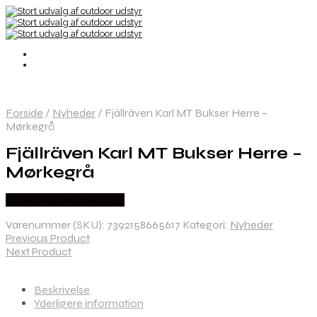
Forside
/
Nyheder
/
Fjällräven Karl MT Bukser Herre –
Mørkegrå
Fjällräven Karl MT Bukser Herre –
Mørkegrå
Købes Hos Pro Outdoor
Varenummer (SKU):
7392158665617
Kategori:
Nyheder
Previous Product
Next Product
Beskrivelse
Yderligere information