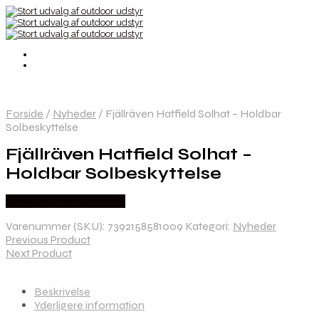
Forside
/
Nyheder
/
Fjällräven Hatfield Solhat – Holdbar
Solbeskyttelse
Fjällräven Hatfield Solhat –
Holdbar Solbeskyttelse
Købes Hos Pro Outdoor
Varenummer (SKU):
7392158581009
Kategori:
Nyheder
Previous Product
Next Product
Beskrivelse
Yderligere information