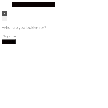
Købes Hos Outdoornu.dk
×
×
What are you looking for?