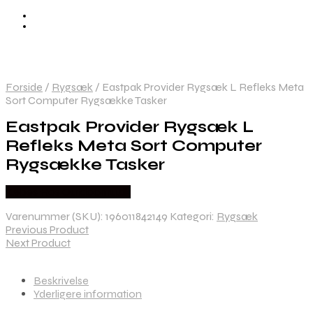
Forside
/
Rygsæk
/
Eastpak Provider Rygsæk L Refleks Meta
Sort Computer Rygsække Tasker
Eastpak Provider Rygsæk L
Refleks Meta Sort Computer
Rygsække Tasker
Købes Hos Outdoornu.dk
Varenummer (SKU):
196011842149
Kategori:
Rygsæk
Previous Product
Next Product
Beskrivelse
Yderligere information