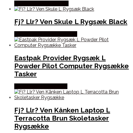
Købes Hos CAMP ON TOP
Fj? Llr? Ven Skule L Rygsæk Black
Købes Hos Outdoor i Centrum
Eastpak Provider Rygsæk L
Powder Pilot Computer Rygsække
Tasker
Købes Hos Outdoornu.dk
Fj? Llr? Ven Kånken Laptop L
Terracotta Brun Skoletasker
Rygsække