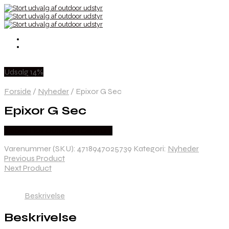
Udsalg 14%
Forside
/
Nyheder
/
Epixor G Sec
Epixor G Sec
Købes Hos Outdoor i Centrum
Varenummer (SKU):
4718947025739
Kategori:
Nyheder
Previous Product
Next Product
Beskrivelse
Beskrivelse