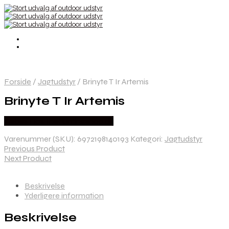
Forside
/
Jagtudstyr
/
Brinyte T Ir Artemis
Brinyte T Ir Artemis
Købes Hos Thehuntingshop.dk
Varenummer (SKU):
6972198140193
Kategori:
Jagtudstyr
Previous Product
Next Product
Beskrivelse
Yderligere information
Beskrivelse