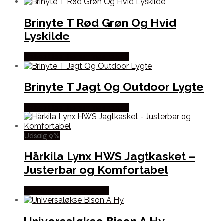
Brinyte T Rød Grøn Og Hvid
Lyskilde
Købes Hos Thehuntingshop.dk
Brinyte T Jagt Og Outdoor Lygte
Købes Hos Thehuntingshop.dk
Udsalg 9%
Härkila Lynx HWS Jagtkasket –
Justerbar og Komfortabel
Købes Hos Hunterspoint
Universaløkse Bison A Hy