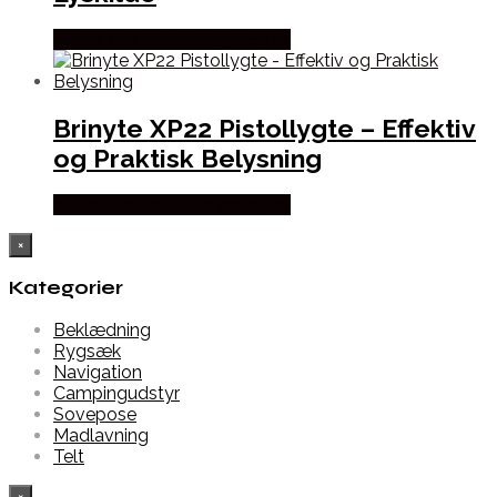
Købes Hos Thehuntingshop.dk
Brinyte XP22 Pistollygte – Effektiv
og Praktisk Belysning
Købes Hos Thehuntingshop.dk
×
Kategorier
Beklædning
Rygsæk
Navigation
Campingudstyr
Sovepose
Madlavning
Telt
×